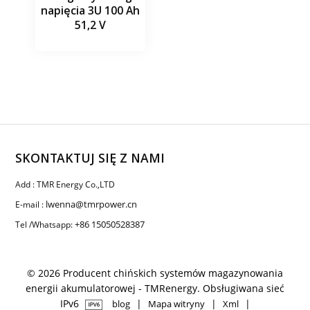
napięcia 3U 100 Ah
51,2 V
SKONTAKTUJ SIĘ Z NAMI
Add : TMR Energy Co.,LTD
lwenna@tmrpower.cn
E-mail :
+86 15050528387
Tel /Whatsapp:
© 2026 Producent chińskich systemów magazynowania
energii akumulatorowej - TMRenergy. Obsługiwana sieć
IPv6
|
|
|
blog
Mapa witryny
Xml