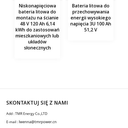
Niskonapięciowa
Bateria litowa do
bateria litowa do
przechowywania
montażu na ścianie
energii wysokiego
48 V 120 Ah 6,14
napięcia 3U 100 Ah
kWh do zastosowań
51,2 V
mieszkaniowych lub
układów
słonecznych
SKONTAKTUJ SIĘ Z NAMI
Add : TMR Energy Co.,LTD
lwenna@tmrpower.cn
E-mail :