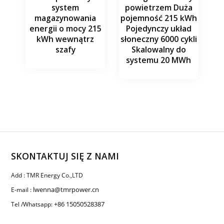
system
powietrzem Duża
magazynowania
pojemność 215 kWh
energii o mocy 215
Pojedynczy układ
kWh wewnątrz
słoneczny 6000 cykli
szafy
Skalowalny do
systemu 20 MWh
SKONTAKTUJ SIĘ Z NAMI
Add : TMR Energy Co.,LTD
lwenna@tmrpower.cn
E-mail :
+86 15050528387
Tel /Whatsapp: