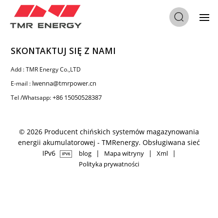
SKONTAKTUJ SIĘ Z NAMI
Add : TMR Energy Co.,LTD
lwenna@tmrpower.cn
E-mail :
+86 15050528387
Tel /Whatsapp:
© 2026 Producent chińskich systemów magazynowania
energii akumulatorowej - TMRenergy. Obsługiwana sieć
IPv6
|
|
|
blog
Mapa witryny
Xml
Polityka prywatności